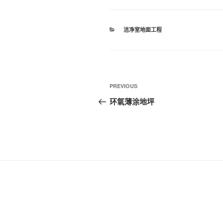
CATEGORIES
洁净室地面工程
文
Previous
PREVIOUS
章
Post
环氧薄涂地坪
导
航