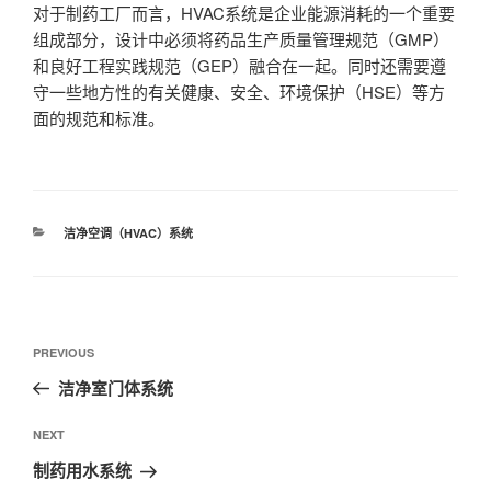
对于制药工厂而言，
HVAC
系统是企业能源消耗的一个重要
组成部分，设计中必须将药品生产质量管理规范（
GMP
）
和良好工程实践规范（
GEP
）融合在一起。同时还需要遵
守一些地方性的有关健康、安全、环境保护（
HSE
）等方
面的规范和标准。
CATEGORIES
洁净空调（HVAC）系统
文
Previous
PREVIOUS
章
Post
洁净室门体系统
导
航
Next
NEXT
Post
制药用水系统